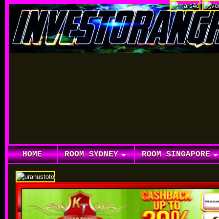
HOME
ROOM SYDNEY
ROOM SINGAPORE